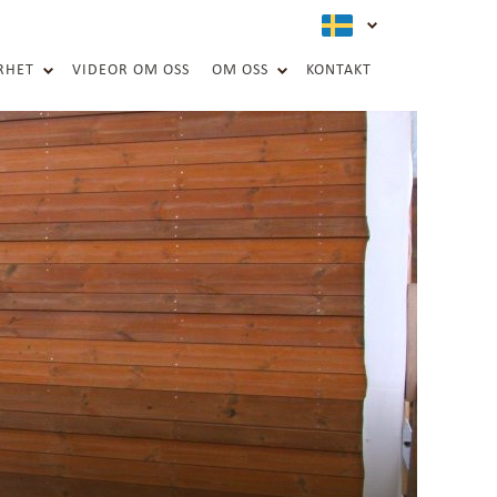
active langua
RHET
VIDEOR OM OSS
OM OSS
KONTAKT
AL MILJÖ
LJÖ HÅLLBARHET
G RAPPORT