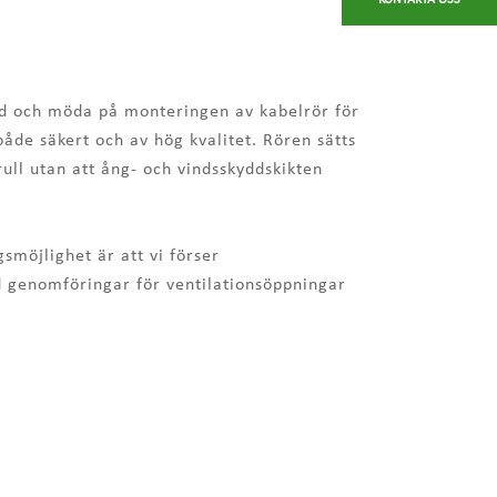
 tid och möda på monteringen av kabelrör för
 både säkert och av hög kvalitet. Rören sätts
erull utan att ång- och vindsskyddskikten
gsmöjlighet är att vi förser
 genomföringar för ventilationsöppningar