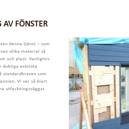
 AV FÖNSTER
även denna tjänst – som
även olika material så
m och plast. Vanligtvis
 duktiga estniska
kså standardkraven som
annien. Vi ser så klart
ina utfackningsväggar.