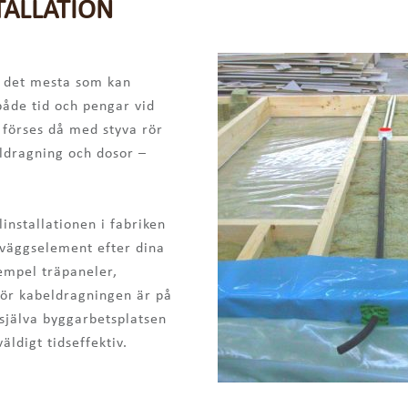
TALLATION
a det mesta som kan
 både tid och pengar vid
 förses då med styva rör
eldragning och dosor –
installationen i fabriken
rväggselement efter dina
xempel träpaneler,
 för kabeldragningen är på
 själva byggarbetsplatsen
ldigt tidseffektiv.