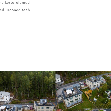
ena korterelamud
ised. Hooned teeb