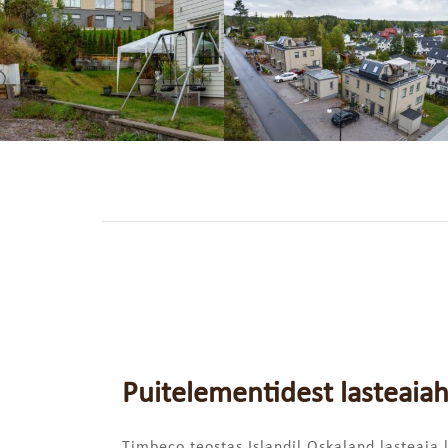
Puitelementidest lasteaiah
Timbeco teostas Islandil Oskaland lasteaia 