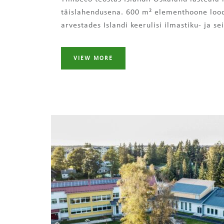
täislahendusena. 600 m² elementhoone lood
arvestades Islandi keerulisi ilmastiku- ja sei
VIEW MORE