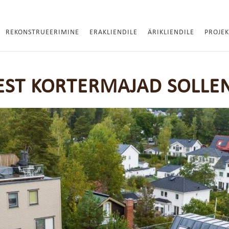
REKONSTRUEERIMINE
ERAKLIENDILE
ÄRIKLIENDILE
PROJEK
 PUHKEMAJAD
IDAMAJAD
ORTERMAJAD
-JA-TEENUSMAJAD
ENUSED
ÜÜK
EST KORTERMAJAD SOLLEN