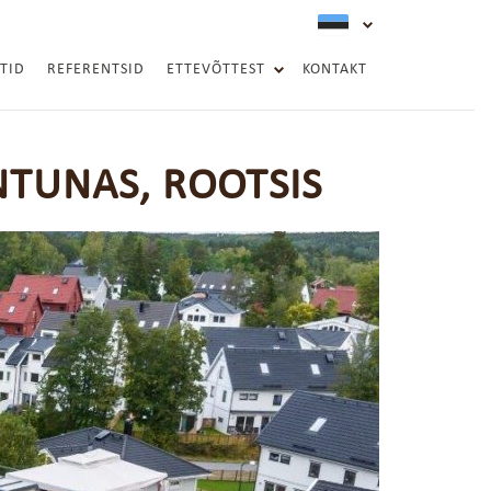
active langua
TID
REFERENTSID
ETTEVÕTTEST
KONTAKT
KVALITEET JA SERTIFIKAADID
RIIGIKAITSE TOETAJA
TUNAS, ROOTSIS