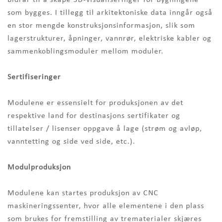
bidrar til å skape 3D-visualiseringer for bygningene
som bygges. I tillegg til arkitektoniske data inngår også
en stor mengde konstruksjonsinformasjon, slik som
lagerstrukturer, åpninger, vannrør, elektriske kabler og
sammenkoblingsmoduler mellom moduler.
Sertifiseringer
Modulene er essensielt for produksjonen av det
respektive land for destinasjons sertifikater og
tillatelser / lisenser oppgave å lage (strøm og avløp,
vanntetting og side ved side, etc.).
Modulproduksjon
Modulene kan startes produksjon av CNC
maskineringssenter, hvor alle elementene i den plass
som brukes for fremstilling av trematerialer skjæres