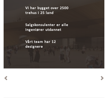
Vi har bygget over 2500
trehus i 25 land
Salgskonsulenter er alle
ingeniører utdannet
Vårt team har 12
designere
Previous
Ne