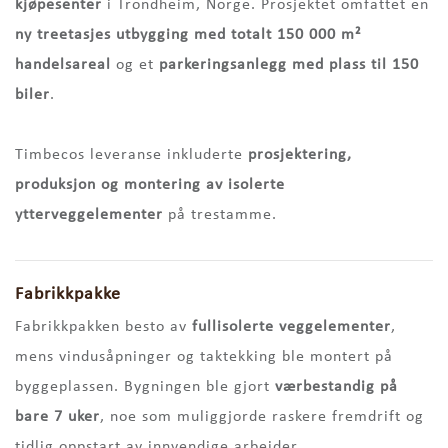
kjøpesenter
i Trondheim, Norge. Prosjektet omfattet en
ny treetasjes utbygging med totalt 150 000 m²
handelsareal
og et
parkeringsanlegg med plass til 150
biler
.
Timbecos leveranse inkluderte
prosjektering,
produksjon og montering av isolerte
ytterveggelementer
på trestamme.
Fabrikkpakke
Fabrikkpakken besto av
fullisolerte veggelementer
,
mens vindusåpninger og taktekking ble montert på
byggeplassen. Bygningen ble gjort
værbestandig på
bare 7 uker
, noe som muliggjorde raskere fremdrift og
tidlig oppstart av innvendige arbeider.